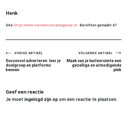
Henk
Site
https://www.mechatronicamagazine.nl
Berichten gemaakt
67
Bericht
VORIGE ARTIKEL
VOLGENDE ARTIKEL
Succesvol adverteren: leer je
Maak van je buitenruimte een
navigatie
doelgroep en platforms
gezellige en uitnodigende
kennen
plek
Geef een reactie
Je moet
ingelogd zijn op
om een reactie te plaatsen.